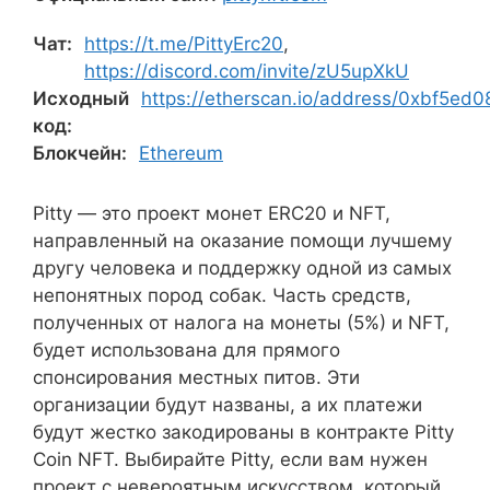
Чат:
https://t.me/PittyErc20
,
https://discord.com/invite/zU5upXkU
Исходный
https://etherscan.io/address/0xbf5
код:
Блокчейн:
Ethereum
Pitty — это проект монет ERC20 и NFT,
направленный на оказание помощи лучшему
другу человека и поддержку одной из самых
непонятных пород собак. Часть средств,
полученных от налога на монеты (5%) и NFT,
будет использована для прямого
спонсирования местных питов. Эти
организации будут названы, а их платежи
будут жестко закодированы в контракте Pitty
Coin NFT. Выбирайте Pitty, если вам нужен
проект с невероятным искусством, который