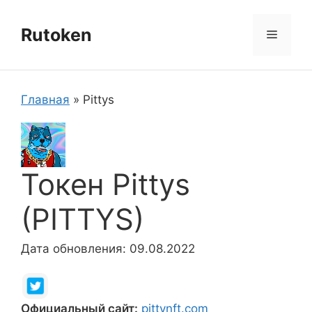
Перейти
к
Rutoken
Меню
содержимому
Главная
»
Pittys
Токен Pittys
(PITTYS)
Дата обновления: 09.08.2022
Официальный сайт:
pittynft.com