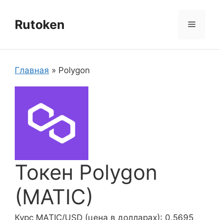
Перейти
к
Rutoken
Меню
содержимому
Главная
»
Polygon
Токен Polygon
(MATIC)
Курс MATIC/USD (цена в долларах): 0.5695