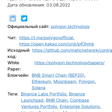
Дата обновления: 03.08.2022
Официальный сайт:
polygon.technology
Чат:
https://t.me/polygonofficial
,
https://open.kakao.com/o/gUpfOhmb
Исходный
https://github.com/maticnetwork/contra
код:
White
https://polygon.technology/papers/
Paper:
Блокчейн:
BNB Smart Chain (BEP20)
,
Ethereum
,
Moonbeam
,
Polygon
,
Solana
Теги:
Binance Labs Portfolio
,
Binance
Launchpad
,
BNB Chain
,
Coinbase
Ventures Portfolio
,
Enterprise Solutions
,