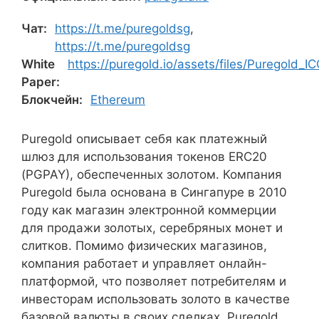
Чат:
https://t.me/puregoldsg
,
https://t.me/puregoldsg
White
https://puregold.io/assets/files/Puregold_I
Paper:
Блокчейн:
Ethereum
Puregold описывает себя как платежный
шлюз для использования токенов ERC20
(PGPAY), обеспеченных золотом. Компания
Puregold была основана в Сингапуре в 2010
году как магазин электронной коммерции
для продажи золотых, серебряных монет и
слитков. Помимо физических магазинов,
компания работает и управляет онлайн-
платформой, что позволяет потребителям и
инвесторам использовать золото в качестве
базовой валюты в своих сделках. Puregold