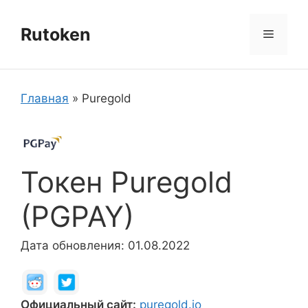
Перейти
к
Rutoken
Меню
содержимому
Главная
»
Puregold
Токен Puregold
(PGPAY)
Дата обновления: 01.08.2022
Официальный сайт:
puregold.io