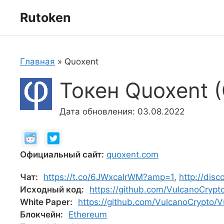
Перейти
Rutoken
к
содержимому
Главная
»
Quoxent
Токен Quoxent 
Дата обновления: 03.08.2022
Официальный сайт:
quoxent.com
Чат:
https://t.co/6JWxcaIrWM?amp=1
,
http://dis
Исходный код:
https://github.com/VulcanoCrypt
White Paper:
https://github.com/VulcanoCrypto/
Блокчейн:
Ethereum