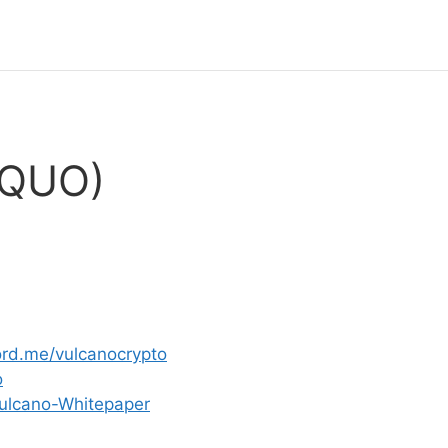
(QUO)
cord.me/vulcanocrypto
o
Vulcano-Whitepaper