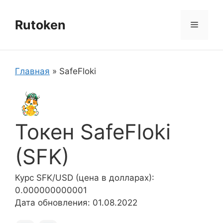
Перейти
к
Rutoken
Меню
содержимому
Главная
»
SafeFloki
Токен SafeFloki
(SFK)
Курс SFK/USD (цена в долларах):
0.000000000001
Дата обновления: 01.08.2022