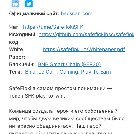
Официальный сайт:
bscscan.com
Чат:
https://t.me/SafeflokiSFK
Исходный
https://github.com/safeflokibsc/safeflok
код:
White
https://safefloki.io/Whitepaper.pdf
Paper:
Блокчейн:
BNB Smart Chain (BEP20)
Теги:
Binance Coin
,
Gaming
,
Play To Earn
SafeFloki в самом простом понимании —
токен SFK play-to-win.
Команда создала героя и его собственный
мир, чтобы двум великим сообществам было
интересно объединиться. Наш герой
пытается обогатить свое королевство за