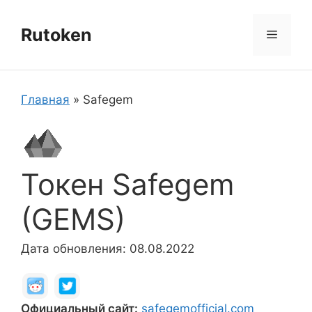
Перейти
к
Rutoken
Меню
содержимому
Главная
»
Safegem
Токен Safegem
(GEMS)
Дата обновления: 08.08.2022
Официальный сайт:
safegemofficial.com