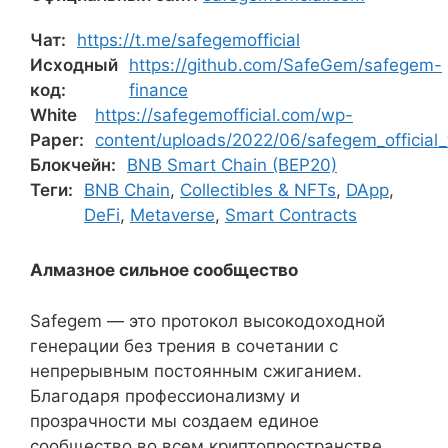
Чат:
https://t.me/safegemofficial
Исходный
https://github.com/SafeGem/safegem-
код:
finance
White
https://safegemofficial.com/wp-
Paper:
content/uploads/2022/06/safegem_official_
Блокчейн:
BNB Smart Chain (BEP20)
Теги:
BNB Chain
,
Collectibles & NFTs
,
DApp
,
DeFi
,
Metaverse
,
Smart Contracts
Алмазное сильное сообщество
Safegem — это протокол высокодоходной
генерации без трения в сочетании с
непрерывным постоянным сжиганием.
Благодаря профессионализму и
прозрачности мы создаем единое
сообщество во всем криптопространстве.