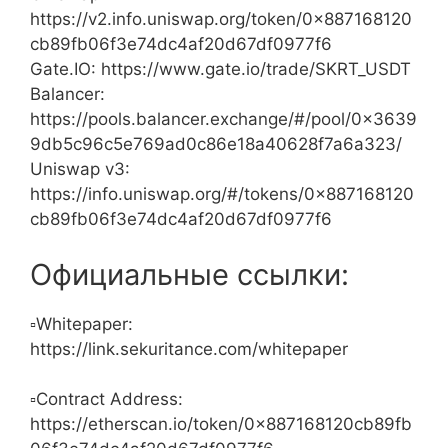
https://v2.info.uniswap.org/token/0x887168120
cb89fb06f3e74dc4af20d67df0977f6
Gate.IO: https://www.gate.io/trade/SKRT_USDT
Balancer:
https://pools.balancer.exchange/#/pool/0x3639
9db5c96c5e769ad0c86e18a40628f7a6a323/
Uniswap v3:
https://info.uniswap.org/#/tokens/0x887168120
cb89fb06f3e74dc4af20d67df0977f6
Официальные ссылки:
▫️Whitepaper:
https://link.sekuritance.com/whitepaper
▫️Contract Address:
https://etherscan.io/token/0x887168120cb89fb