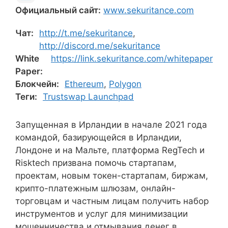
Официальный сайт:
www.sekuritance.com
Чат:
http://t.me/sekuritance
,
http://discord.me/sekuritance
White
https://link.sekuritance.com/whitepaper
Paper:
Блокчейн:
Ethereum
,
Polygon
Теги:
Trustswap Launchpad
Запущенная в Ирландии в начале 2021 года
командой, базирующейся в Ирландии,
Лондоне и на Мальте, платформа RegTech и
Risktech призвана помочь стартапам,
проектам, новым токен-стартапам, биржам,
крипто-платежным шлюзам, онлайн-
торговцам и частным лицам получить набор
инструментов и услуг для минимизации
мошенничества и отмывания денег в