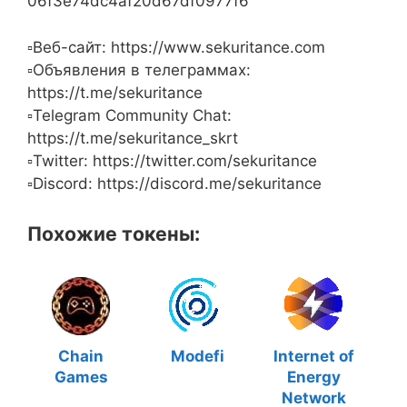
06f3e74dc4af20d67df0977f6
▫️Веб-сайт: https://www.sekuritance.com
▫️Объявления в телеграммах:
https://t.me/sekuritance
▫️Telegram Community Chat:
https://t.me/sekuritance_skrt
▫️Twitter: https://twitter.com/sekuritance
▫️Discord: https://discord.me/sekuritance
Похожие токены:
Chain
Modefi
Internet of
Games
Energy
Network