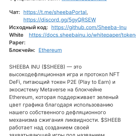
Чат:
https://t.me/sheebaPortal
,
https://discord.gg/5gyQRSEW
Исходный код:
https://github.com/Sheeba-Inu
White
https://docs.sheebainu.io/whitepaper/toke
Paper:
Блокчейн:
Ethereum
SHEEBA INU ($SHEEB) — это
высокодефляционная игра и протокол NFT
DeFi, питающий токен P2E (Play to Earn) и
экосистему Metaverse на блокчейне
Ethereum, которая поддерживает зеленый
цвет графика благодаря использованию
нашего собственного дефляционного
механизма сжигания ликвидности. $SHEEB
работает над созданием своей
захватывающей игры под названием