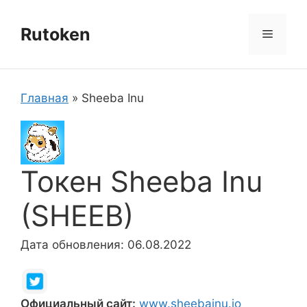
Перейти
к
Rutoken
Меню
содержимому
Главная
»
Sheeba Inu
Токен Sheeba Inu
(SHEEB)
Дата обновления: 06.08.2022
Официальный сайт:
www.sheebainu.io