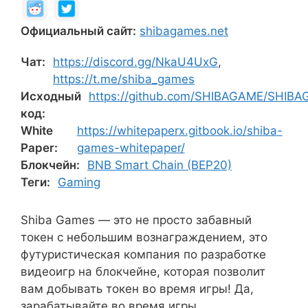
Официальный сайт:
shibagames.net
Чат:
https://discord.gg/NkaU4UxG
,
https://t.me/shiba_games
Исходный
https://github.com/SHIBAGAME/SHIBA
код:
White
https://whitepaperx.gitbook.io/shiba-
Paper:
games-whitepaper/
Блокчейн:
BNB Smart Chain (BEP20)
Теги:
Gaming
Shiba Games — это не просто забавный
токен с небольшим вознаграждением, это
футуристическая компания по разработке
видеоигр на блокчейне, которая позволит
вам добывать токен во время игры! Да,
зарабатывайте во время игры