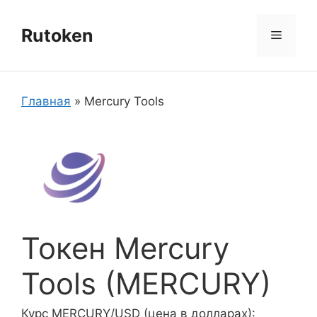
Перейти
к
Rutoken
Меню
содержимому
Главная
»
Mercury Tools
Токен Mercury
Tools (MERCURY)
Курс MERCURY/USD (цена в долларах):