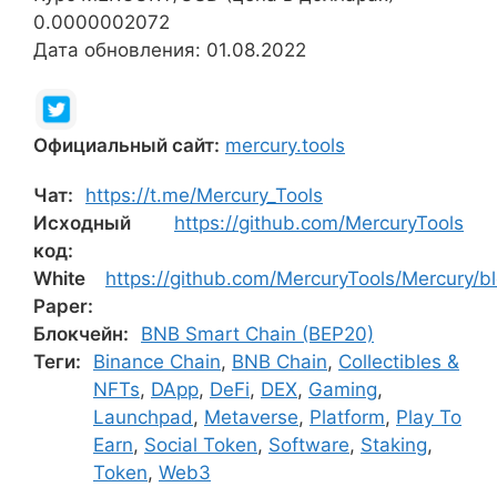
0.0000002072
Дата обновления: 01.08.2022
Официальный сайт:
mercury.tools
Чат:
https://t.me/Mercury_Tools
Исходный
https://github.com/MercuryTools
код:
White
https://github.com/MercuryTools/Mercury/b
Paper:
Блокчейн:
BNB Smart Chain (BEP20)
Теги:
Binance Chain
,
BNB Chain
,
Collectibles &
NFTs
,
DApp
,
DeFi
,
DEX
,
Gaming
,
Launchpad
,
Metaverse
,
Platform
,
Play To
Earn
,
Social Token
,
Software
,
Staking
,
Token
,
Web3