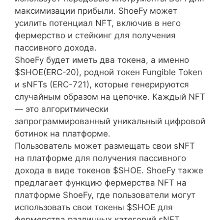
максимизации прибыли. ShoeFy может
усилить потенциал NFT, включив в него
фермерство и стейкинг для получения
пассивного дохода.
ShoeFy будет иметь два токена, а именно
$SHOE(ERC-20), родной токен Fungible Token
и sNFTs (ERC-721), которые генерируются
случайным образом на цепочке. Каждый NFT
— это алгоритмически
запрограммированный уникальный цифровой
ботинок на платформе.
Пользователь может размещать свои sNFT
на платформе для получения пассивного
дохода в виде токенов $SHOE. ShoeFy также
предлагает функцию фермерства NFT на
платформе ShoeFy, где пользователи могут
использовать свои токены $SHOE для
фермерства различных категорий sNFT.