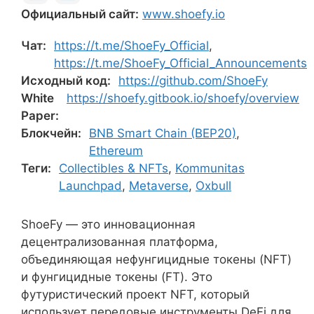
Официальный сайт:
www.shoefy.io
Чат:
https://t.me/ShoeFy_Official
,
https://t.me/ShoeFy_Official_Announcements
Исходный код:
https://github.com/ShoeFy
White
https://shoefy.gitbook.io/shoefy/overview
Paper:
Блокчейн:
BNB Smart Chain (BEP20)
,
Ethereum
Теги:
Collectibles & NFTs
,
Kommunitas
Launchpad
,
Metaverse
,
Oxbull
ShoeFy — это инновационная
децентрализованная платформа,
объединяющая нефунгицидные токены (NFT)
и фунгицидные токены (FT). Это
футуристический проект NFT, который
использует передовые инструменты DeFi для