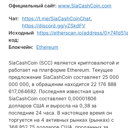
Официальный сайт:
www.SiaCashCoin.com
Чат:
https://t.me/SiaCashCoinChat
,
https://discord.gg/yZSkdFV
Исходный
https://etherscan.io/address/0x74f
код:
Блокчейн:
Ethereum
SiaCashCoin (SCC) является криптовалютой и
работает на платформе Ethereum. Текущее
предложение SiaCashCoin составляет 25 000
000 000, в обращении находится 22 176 888
617,064682. Последняя известная цена
SiaCashCoin составляет 0,00001806
долларов США и выросла на 0,38 за
последние 24 часа. В настоящее время он
торгуется на 4 активных рынках (рынках) с
368 852,75 долларов США, проданных за