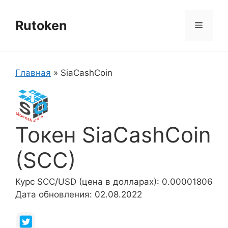
Перейти
к
Rutoken
Меню
содержимому
Главная
»
SiaCashCoin
Токен SiaCashCoin
(SCC)
Курс SCC/USD (цена в долларах): 0.00001806
Дата обновления: 02.08.2022