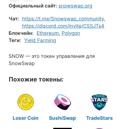
Официальный сайт:
snowswap.org
Чат:
https://t.me/Snowswap_community
,
https://discord.com/invite/CSSJTs4
Блокчейн:
Ethereum
,
Polygon
Теги:
Yield Farming
SNOW — это токен управления для
SnowSwap
Похожие токены:
Loser Coin
SushiSwap
TradeStars