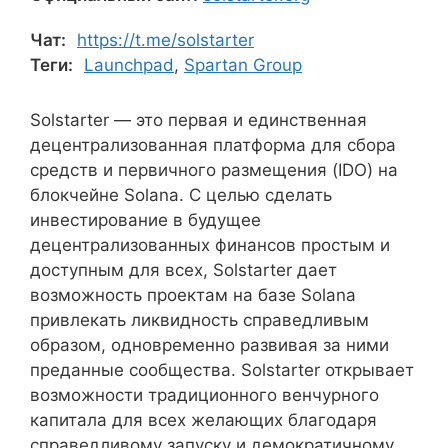
Чат:
https://t.me/solstarter
Теги:
Launchpad
,
Spartan Group
Solstarter — это первая и единственная
децентрализованная платформа для сбора
средств и первичного размещения (IDO) на
блокчейне Solana. С целью сделать
инвестирование в будущее
децентрализованных финансов простым и
доступным для всех, Solstarter дает
возможность проектам на базе Solana
привлекать ликвидность справедливым
образом, одновременно развивая за ними
преданные сообщества. Solstarter открывает
возможности традиционного венчурного
капитала для всех желающих благодаря
справедливому запуску и демократичному