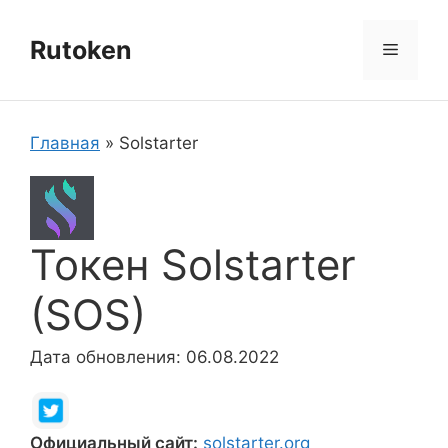
Перейти
к
Rutoken
Меню
содержимому
Главная
»
Solstarter
Токен Solstarter
(SOS)
Дата обновления: 06.08.2022
Официальный сайт:
solstarter.org