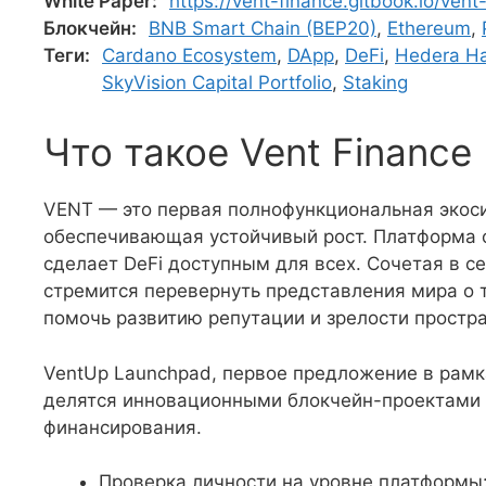
White Paper:
https://vent-finance.gitbook.io/vent
Блокчейн:
BNB Smart Chain (BEP20)
,
Ethereum
,
Теги:
Cardano Ecosystem
,
DApp
,
DeFi
,
Hedera H
SkyVision Capital Portfolio
,
Staking
Что такое Vent Finance
VENT — это первая полнофункциональная экоси
обеспечивающая устойчивый рост. Платформа 
сделает DeFi доступным для всех. Сочетая в се
стремится перевернуть представления мира о т
помочь развитию репутации и зрелости простра
VentUp Launchpad, первое предложение в рамк
делятся инновационными блокчейн-проектами с
финансирования.
Проверка личности на уровне платформы: