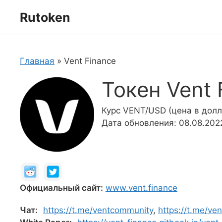
Перейти
Rutoken
к
содержимому
Главная
»
Vent Finance
Токен Vent 
Курс VENT/USD (цена в долл
Дата обновления: 08.08.202
Официальный сайт:
www.vent.finance
Чат:
https://t.me/ventcommunity
,
https://t.me/ve