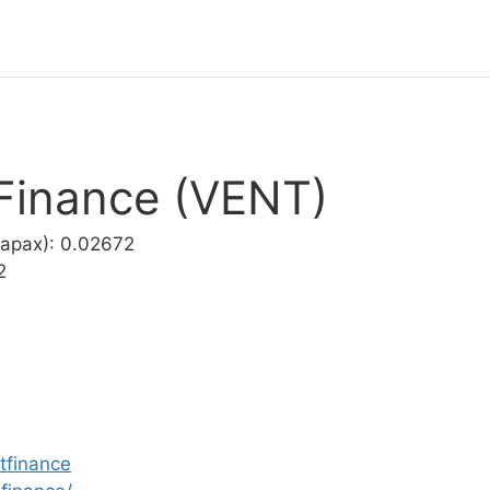
Finance (VENT)
арах): 0.02672
2
ntfinance