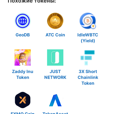
Похожие токены:
GeoDB
ATC Coin
IdleWBTC
(Yield)
Zaddy Inu
JUST
3X Short
Token
NETWORK
Chainlink
Token