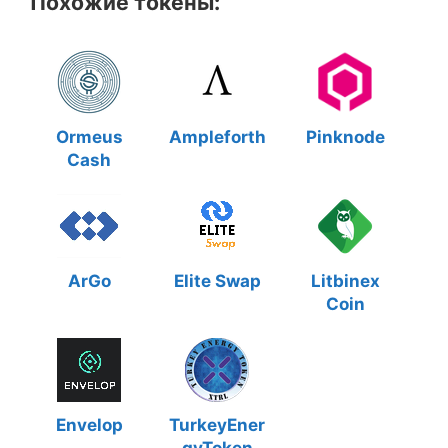
Похожие токены:
Ormeus
Ampleforth
Pinknode
Cash
ArGo
Elite Swap
Litbinex
Coin
Envelop
TurkeyEner