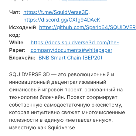
Чат:
https://t.me/SquidVerse3D
,
https://discord.gg/CXfg94DAcK
Исходный
https://github.com/Sperlo64/SQUIDVE
код:
White
https://docs.squidverse3d.com/the-
Paper:
company/documents#whitepaper
Блокчейн:
BNB Smart Chain (BEP20)
SQUIDVERSE 3D — это революционный и
инновационный децентрализованный
финансовый игровой проект, основанный на
технологии блокчейн. Проект сформирует
собственную самодостаточную экосистему,
которая интуитивно свяжет многочисленные
полезности в единую «метавселенную»,
известную как Squidverse.