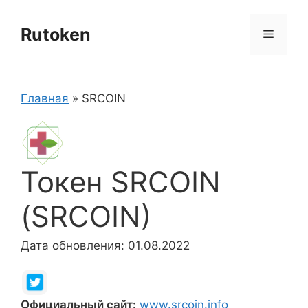
Перейти
к
Rutoken
Меню
содержимому
Главная
»
SRCOIN
Токен SRCOIN
(SRCOIN)
Дата обновления: 01.08.2022
Официальный сайт:
www.srcoin.info