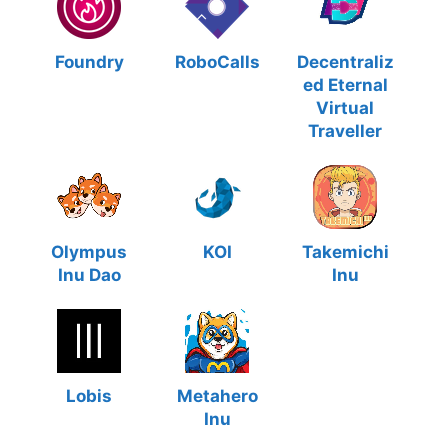
Foundry
RoboCalls
Decentraliz
ed Eternal
Virtual
Traveller
Olympus
KOI
Takemichi
Inu Dao
Inu
Lobis
Metahero
Inu