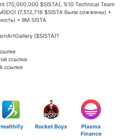
t (70,000,000 $SISTA), %10 Technical Team
M(IDO) (7,512,716 $SISTA были сожжены) +
ность) = 8M SISTA
rnArtGallery ($SISTA)?
ссылке
той ссылке
й ссылке
Healthify
Rocket Boys
Plasma
Finance