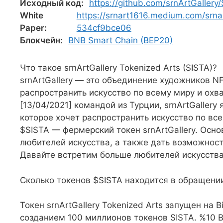
Исходный код:
https://github.com/srnArtGallery
White
https://srnart1616.medium.com/srnar
Paper:
534cf9bce06
Блокчейн:
BNB Smart Chain (BEP20)
Что такое srnArtGallery Tokenized Arts (SISTA)?
srnArtGallery — это объединение художников N
распространить искусство по всему миру и охв
[13/04/2021] командой из Турции, srnArtGaller
которое хочет распространить искусство по вс
$SISTA — фермерский токен srnArtGallery. Осно
любителей искусства, а также дать возможност
Давайте встретим больше любителей искусства
Сколько токенов $SISTA находится в обращени
Токен srnArtGallery Tokenized Arts запущен на 
созданием 100 миллионов токенов SISTA. %10 BD