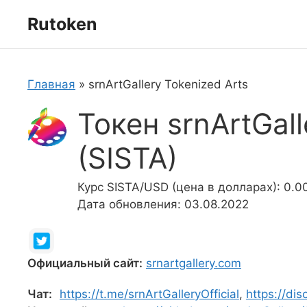
Перейти
Rutoken
к
содержимому
Главная
»
srnArtGallery Tokenized Arts
Токен srnArtGall
(SISTA)
Курс SISTA/USD (цена в долларах): 0.
Дата обновления: 03.08.2022
Официальный сайт:
srnartgallery.com
Чат:
https://t.me/srnArtGalleryOfficial
,
https://di