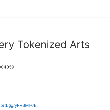
ery Tokenized Arts
0004059
scord.gg/yPRBMF6E