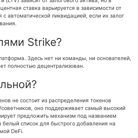
(LTV) зависит от залогового актива, но в
центная ставка варьируется в зависимости от
я с автоматической ликвидацией, если их залог
вания.
ями Strike?
латформа. Здесь нет ни команды, ни основателей,
дет полностью децентрализован.
альной?
енов не состоит из распределения токенов
й/советников, оно поддерживает самый высокий
анирует предложить механизм под названием
в белый список для быстрого добавления на
мой DeFi.