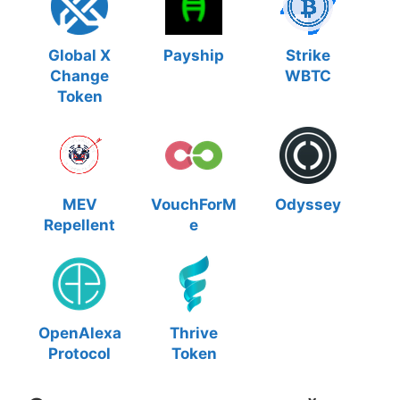
Global X
Payship
Strike
Change
WBTC
Token
MEV
VouchForM
Odyssey
Repellent
e
OpenAlexa
Thrive
Protocol
Token