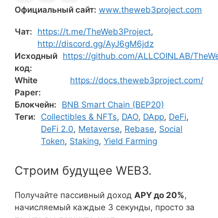
Официальный сайт:
www.theweb3project.com
Чат:
https://t.me/TheWeb3Project
,
http://discord.gg/AyJ6gM6jdz
Исходный
https://github.com/ALLCOINLAB/TheWe
код:
White
https://docs.theweb3project.com/
Paper:
Блокчейн:
BNB Smart Chain (BEP20)
Теги:
Collectibles & NFTs
,
DAO
,
DApp
,
DeFi
,
DeFi 2.0
,
Metaverse
,
Rebase
,
Social
Token
,
Staking
,
Yield Farming
Строим будущее WEB3.
Получайте пассивный доход
APY до 20%
,
начисляемый каждые 3 секунды, просто за