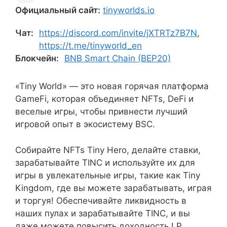
Официальный сайт:
tinyworlds.io
Чат:
https://discord.com/invite/jXTRTz7B7N
,
https://t.me/tinyworld_en
Блокчейн:
BNB Smart Chain (BEP20)
«Tiny World» — это новая горячая платформа
GameFi, которая объединяет NFTs, DeFi и
веселые игры, чтобы привнести лучший
игровой опыт в экосистему BSC.
Собирайте NFTs Tiny Hero, делайте ставки,
зарабатывайте TINC и используйте их для
игры в увлекательные игры, такие как Tiny
Kingdom, где вы можете зарабатывать, играя
и торгуя! Обеспечивайте ликвидность в
наших пулах и зарабатывайте TINC, и вы
даже можете повысить доходность LP,