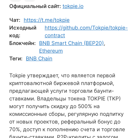
Официальный сайт:
tokpie.io
Чат:
https://t.me/tokpie
Исходный
https://github.com/Tokpie/tokpie-
код:
contract
Блокчейн:
BNB Smart Chain (BEP20)
,
Ethereum
Теги:
BNB Chain
Tokpie утверждает, что является первой
криптовалютной биржевой платформой,
предлагающей услуги торговли баунти-
ставками. Владельцы токена TOKPIE (TKP)
могут получить скидку до 500% на
комиссионные сборы, регулярную подпитку
от новых проектов, реферальный бонус до
70%, доступ к пополнению счета и торговле
баунти-ставками, P2P-кредиты с залогом