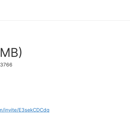
OMB)
03766
om/invite/E3sekCDCdq