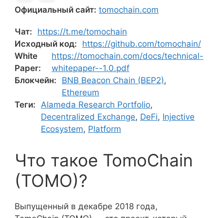
Официальный сайт:
tomochain.com
Чат:
https://t.me/tomochain
Исходный код:
https://github.com/tomochain/
White
https://tomochain.com/docs/technical-
Paper:
whitepaper--1.0.pdf
Блокчейн:
BNB Beacon Chain (BEP2)
,
Ethereum
Теги:
Alameda Research Portfolio
,
Decentralized Exchange
,
DeFi
,
Injective
Ecosystem
,
Platform
Что такое TomoChain
(TOMO)?
Выпущенный в декабре 2018 года,