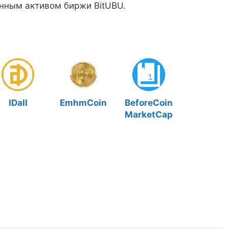
нным активом биржи BitUBU.
IDall
EmhmCoin
BeforeCoin
MarketCap