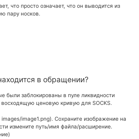
т, что просто означает, что он выводится из
ую пару носков.
.
находится в обращении?
ые были заблокированы в пуле ликвидности
ую восходящую ценовую кривую для SOCKS.
(to images/image1.png). Сохраните изображение на
сти измените путь/имя файла/расширение.
ние)