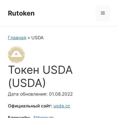
Перейти
к
Rutoken
Меню
содержимому
Главная
»
USDA
Токен USDA
(USDA)
Дата обновления: 01.08.2022
Официальный сайт:
usda.cc
Блокчейн:
Ethereum