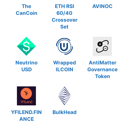
The
ETH RSI
AVINOC
CanCoin
60/40
Crossover
Set
Neutrino
Wrapped
AntiMatter
USD
ILCOIN
Governance
Token
YFILEND.FIN
BulkHead
ANCE