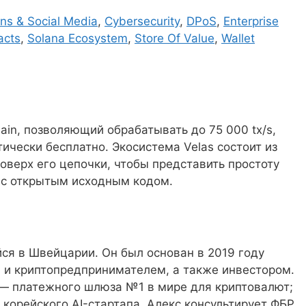
ns & Social Media
,
Cybersecurity
,
DPoS
,
Enterprise
acts
,
Solana Ecosystem
,
Store Of Value
,
Wallet
ain, позволяющий обрабатывать до 75 000 tx/s,
ически бесплатно. Экосистема Velas состоит из
оверх его цепочки, чтобы представить простоту
 с открытым исходным кодом.
ся в Швейцарии. Он был основан в 2019 году
 и криптопредпринимателем, а также инвестором.
 — платежного шлюза №1 в мире для криптовалют;
корейского AI-стартапа. Алекс консультирует ФБР,