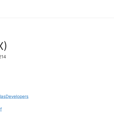
X)
214
elasDevelopers
f