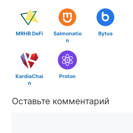
MRHB DeFi
Salmonatio
Bytus
n
KardiaChai
Proton
n
Оставьте комментарий
Комментарий