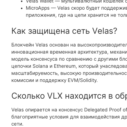
Velas Wallet — мультивалютный кошелек с
MicroApps — Velas скоро будет поддерж
приложения, где на цепи хранится не толь
Как защищена сеть Velas?
Блокчейн Velas основан на высокопроизводите
инновационная временная архитектура, механи
модель консенсуса по сравнению с другими бл
цепочки Solana и Ethereum, который унаследова
масштабируемость, высокую производительность
комиссии и поддержку EVM/Solidity.
Сколько VLX находится в о
Velas опирается на консенсус Delegated Proof 
благоприятные условия для взаимодействия дру
сети.