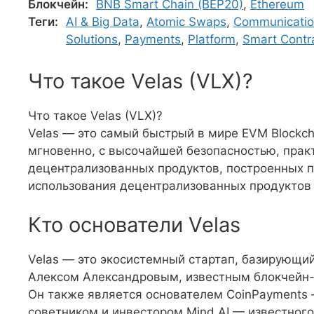
Блокчейн:
BNB Smart Chain (BEP20)
,
Ethereum
Теги:
AI & Big Data
,
Atomic Swaps
,
Communicatio
Solutions
,
Payments
,
Platform
,
Smart Contr
Что такое Velas (VLX)?
Что такое Velas (VLX)?
Velas — это самый быстрый в мире EVM Blockch
мгновенно, с высочайшей безопасностью, практ
децентрализованных продуктов, построенных п
использования децентрализованных продуктов
Кто основатели Velas
Velas — это экосистемный стартап, базирующий
Алексом Александровым, известным блокчейн-
Он также является основателем CoinPayments
советником и инвестором Mind AI — известного 