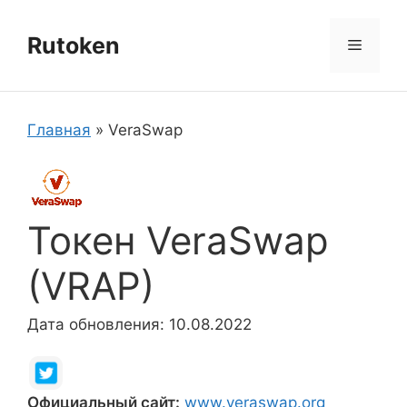
Перейти
к
Rutoken
Меню
содержимому
Главная
»
VeraSwap
Токен VeraSwap
(VRAP)
Дата обновления: 10.08.2022
Официальный сайт:
www.veraswap.org