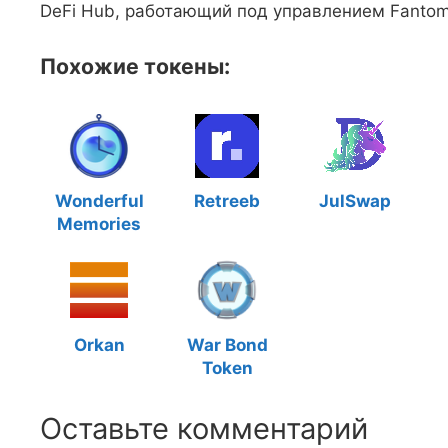
DeFi Hub, работающий под управлением Fantom
Похожие токены:
Wonderful
Retreeb
JulSwap
Memories
Orkan
War Bond
Token
Оставьте комментарий