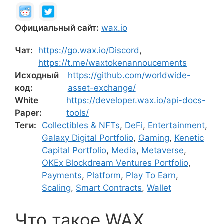
Официальный сайт:
wax.io
Чат:
https://go.wax.io/Discord
,
https://t.me/waxtokenannoucements
Исходный
https://github.com/worldwide-
код:
asset-exchange/
White
https://developer.wax.io/api-docs-
Paper:
tools/
Теги:
Collectibles & NFTs
,
DeFi
,
Entertainment
,
Galaxy Digital Portfolio
,
Gaming
,
Kenetic
Capital Portfolio
,
Media
,
Metaverse
,
OKEx Blockdream Ventures Portfolio
,
Payments
,
Platform
,
Play To Earn
,
Scaling
,
Smart Contracts
,
Wallet
Что такое WAX