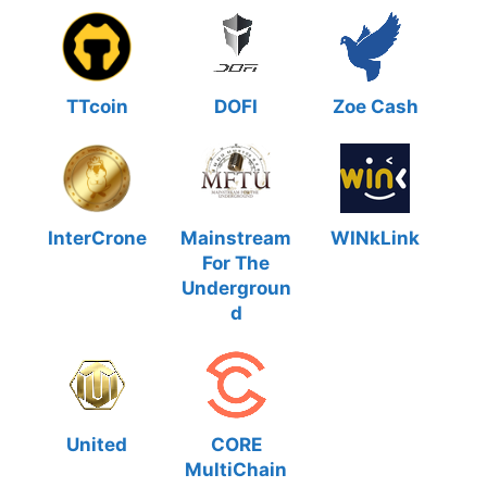
TTcoin
DOFI
Zoe Cash
InterCrone
Mainstream
WINkLink
For The
Undergroun
d
United
CORE
MultiChain