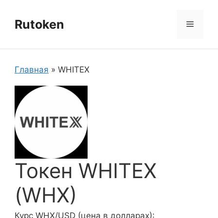
Перейти
к
Rutoken
Меню
содержимому
Главная
»
WHITEX
Токен WHITEX
(WHX)
Курс WHX/USD (цена в долларах):