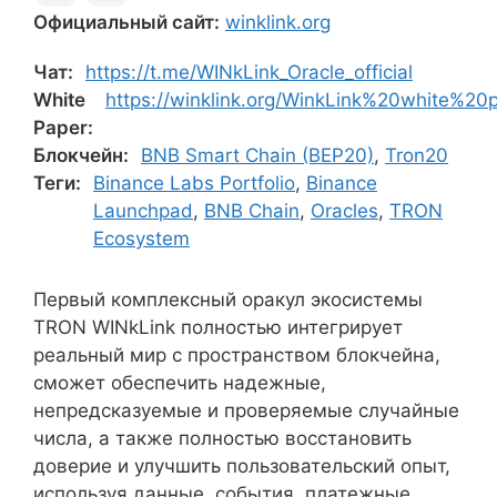
Официальный сайт:
winklink.org
Чат:
https://t.me/WINkLink_Oracle_official
White
https://winklink.org/WinkLink%20white%20
Paper:
Блокчейн:
BNB Smart Chain (BEP20)
,
Tron20
Теги:
Binance Labs Portfolio
,
Binance
Launchpad
,
BNB Chain
,
Oracles
,
TRON
Ecosystem
Первый комплексный оракул экосистемы
TRON WINkLink полностью интегрирует
реальный мир с пространством блокчейна,
сможет обеспечить надежные,
непредсказуемые и проверяемые случайные
числа, а также полностью восстановить
доверие и улучшить пользовательский опыт,
используя данные, события, платежные