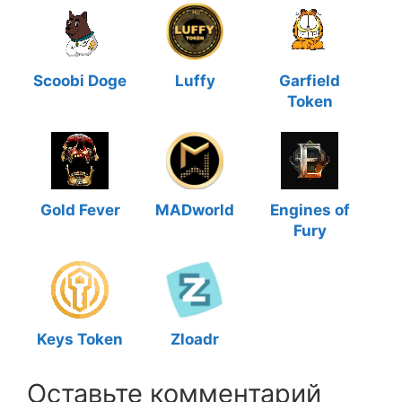
Scoobi Doge
Luffy
Garfield
Token
Gold Fever
MADworld
Engines of
Fury
Keys Token
Zloadr
Оставьте комментарий