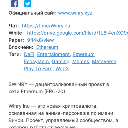
Официальный сайт:
www.winry.xyz
Чат:
https://t.me/WinryInu
White
https://drive.google.com/file/d/1L8r4enX
Paper:
9fl4k8/view
Блокчейн:
Ethereum
Теги:
DeFi
,
Entertainment
,
Ethereum
Ecosystem
,
Gaming
,
Memes
,
Metaverse
,
Play To Earn
,
Web3
$WINRY — децентрализованный проект в
сети Ethereum (ERC-20).
Winry Inu — это новая криптовалюта,
основанная на аниме-персонаже по имени
Винри. Проект, управляемый сообществом, в
котором работают ведущие