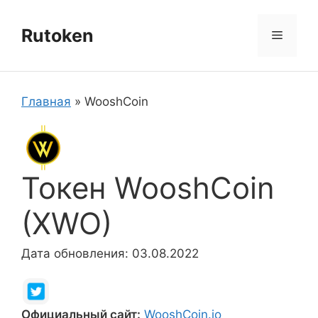
Перейти
к
Rutoken
Меню
содержимому
Главная
»
WooshCoin
Токен WooshCoin
(XWO)
Дата обновления: 03.08.2022
Официальный сайт:
WooshCoin.io