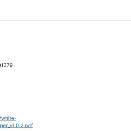
01379
/white-
per_v1.0.2.pdf