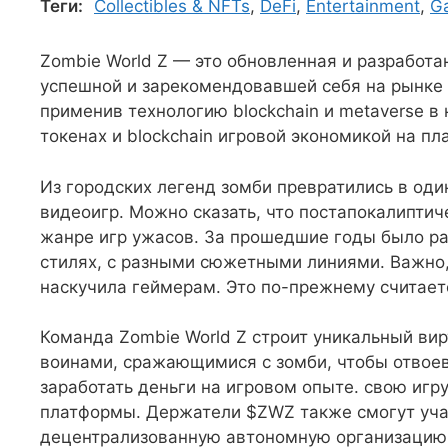
Теги:
Collectibles & NFTs
,
DeFi
,
Entertainment
,
G
Zombie World Z — это обновленная и разработан
успешной и зарекомендовавшей себя на рынке 
применив технологию blockchain и metaverse в
токенах и blockchain игровой экономикой на пл
Из городских легенд зомби превратились в оди
видеоигр. Можно сказать, что постапокалиптич
жанре игр ужасов. За прошедшие годы было ра
стилях, с разными сюжетными линиями. Важно,
наскучила геймерам. Это по-прежнему считает
Команда Zombie World Z строит уникальный вир
воинами, сражающимися с зомби, чтобы отвоева
заработать деньги на игровом опыте. свою игр
платформы. Держатели $ZWZ также смогут уча
децентрализованную автономную организацию (