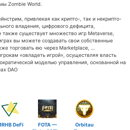
мы Zombie World.
йнстрим, привлекая как крипто-, так и некрипто-
льного владения, цифрового дефицита,
 также существует множество игр Metaverse,
х играх вы можете создавать свои собственные
кже торговать ею через Marketplace, …
игрокам «овладеть игрой», осуществляя власть
ократической моделью управления, основанной на
лах DAO
RHB DeFi
FOTA —
Orbitau