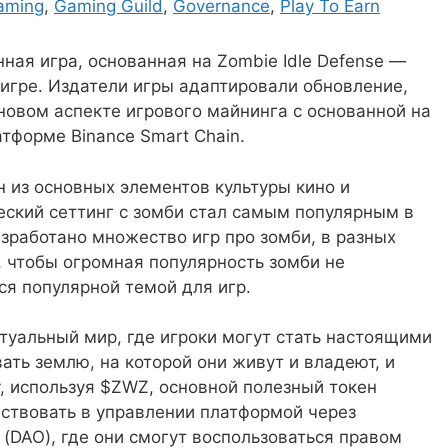
aming
,
Gaming Guild
,
Governance
,
Play To Earn
ная игра, основанная на Zombie Idle Defense —
игре. Издатели игры адаптировали обновление,
 новом аспекте игрового майнинга с основанной на
атформе Binance Smart Chain.
н из основных элементов культуры кино и
еский сеттинг с зомби стал самым популярным в
зработано множество игр про зомби, в разных
 чтобы огромная популярность зомби не
ся популярной темой для игр.
туальный мир, где игроки могут стать настоящими
ть землю, на которой они живут и владеют, и
у, используя $ZWZ, основной полезный токен
ствовать в управлении платформой через
DAO), где они смогут воспользоваться правом