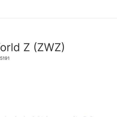
orld Z (ZWZ)
05191