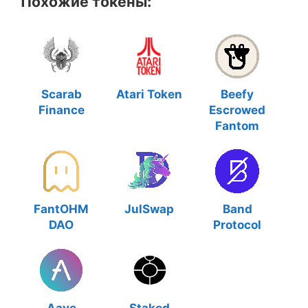
Похожие токены:
Scarab
Atari Token
Beefy
Finance
Escrowed
Fantom
FantOHM
JulSwap
Band
DAO
Protocol