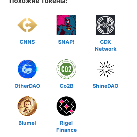
Похожие токены:
CNNS
SNAP!
CDX
Network
OtherDAO
Co2B
ShineDAO
Blumel
Rigel
Finance