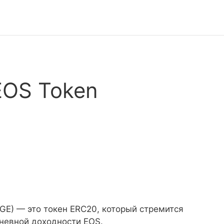
EOS Token
GE) — это токен ERC20, который стремится
дневной доходности EOS.