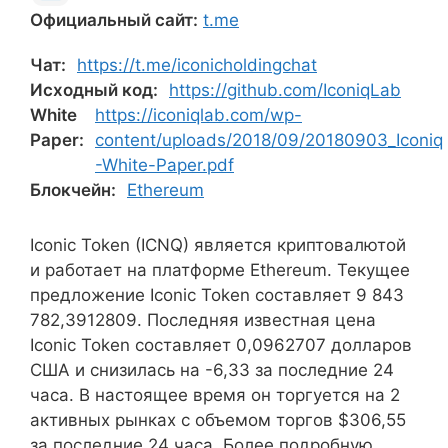
Официальный сайт:
t.me
Чат:
https://t.me/iconicholdingchat
Исходный код:
https://github.com/IconiqLab
White
https://iconiqlab.com/wp-
Paper:
content/uploads/2018/09/20180903_Iconiq
-White-Paper.pdf
Блокчейн:
Ethereum
Iconic Token (ICNQ) является криптовалютой
и работает на платформе Ethereum. Текущее
предложение Iconic Token составляет 9 843
782,3912809. Последняя известная цена
Iconic Token составляет 0,0962707 долларов
США и снизилась на -6,33 за последние 24
часа. В настоящее время он торгуется на 2
активных рынках с объемом торгов $306,55
за последние 24 часа. Более подробную