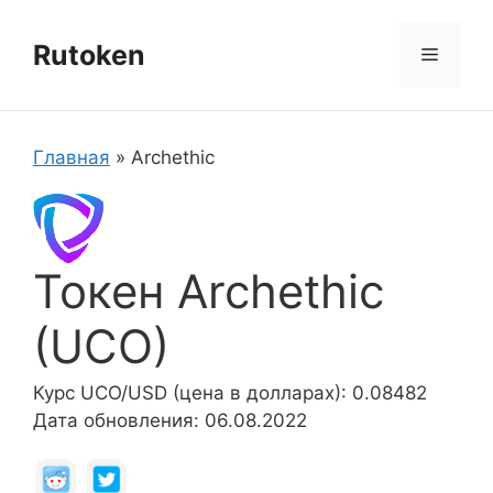
Перейти
к
Rutoken
Меню
содержимому
Главная
»
Archethic
Токен Archethic
(UCO)
Курс UCO/USD (цена в долларах): 0.08482
Дата обновления: 06.08.2022