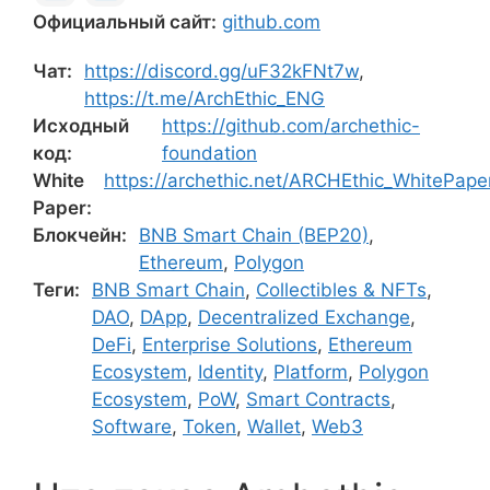
Официальный сайт:
github.com
Чат:
https://discord.gg/uF32kFNt7w
,
https://t.me/ArchEthic_ENG
Исходный
https://github.com/archethic-
код:
foundation
White
https://archethic.net/ARCHEthic_WhitePape
Paper:
Блокчейн:
BNB Smart Chain (BEP20)
,
Ethereum
,
Polygon
Теги:
BNB Smart Chain
,
Collectibles & NFTs
,
DAO
,
DApp
,
Decentralized Exchange
,
DeFi
,
Enterprise Solutions
,
Ethereum
Ecosystem
,
Identity
,
Platform
,
Polygon
Ecosystem
,
PoW
,
Smart Contracts
,
Software
,
Token
,
Wallet
,
Web3