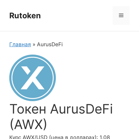
Перейти
к
Rutoken
Меню
содержимому
Главная
»
AurusDeFi
Токен AurusDeFi
(AWX)
Курс AWX/USD (цена в долларах): 1.08