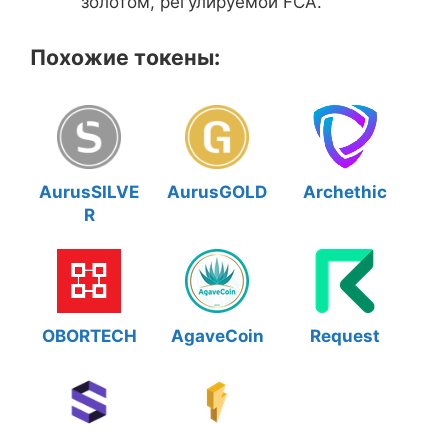
золотом, регулируемой FCA.
Похожие токены:
AurusSILVE
AurusGOLD
Archethic
R
OBORTECH
AgaveCoin
Request