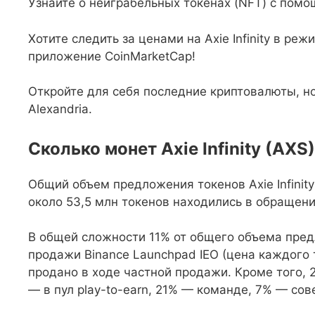
Узнайте о неиграбельных токенах (NFT) с помо
Хотите следить за ценами на Axie Infinity в р
приложение CoinMarketCap!
Откройте для себя последние криптовалюты, но
Alexandria.
Сколько монет Axie Infinity (AX
Общий объем предложения токенов Axie Infinity
около 53,5 млн токенов находились в обращени
В общей сложности 11% от общего объема пре
продажи Binance Launchpad IEO (цена каждого то
продано в ходе частной продажи. Кроме того, 
— в пул play-to-earn, 21% — команде, 7% — со