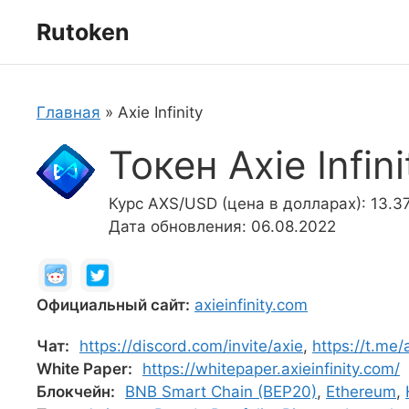
Перейти
Rutoken
к
содержимому
Главная
»
Axie Infinity
Токен Axie Infin
Курс AXS/USD (цена в долларах): 13.3
Дата обновления: 06.08.2022
Официальный сайт:
axieinfinity.com
Чат:
https://discord.com/invite/axie
,
https://t.me/a
White Paper:
https://whitepaper.axieinfinity.com/
Блокчейн:
BNB Smart Chain (BEP20)
,
Ethereum
,