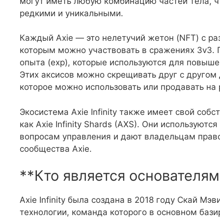
могут иметь любую комбинацию частей тела, ч
редкими и уникальными.
Каждый Axie — это нелетучий жетон (NFT) с р
которым можно участвовать в сражениях 3v3.
опыта (exp), которые используются для повыше
Этих аксисов можно скрещивать друг с другом 
которое можно использовать или продавать на 
Экосистема Axie Infinity также имеет свой соб
как Axie Infinity Shards (AXS). Они используют
вопросам управления и дают владельцам право
сообщества Axie.
**Кто является основателями 
Axie Infinity была создана в 2018 году Скай М
технологии, команда которого в основном бази