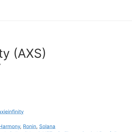
ity (AXS)
7
xieinfinity
Harmony
,
Ronin
,
Solana