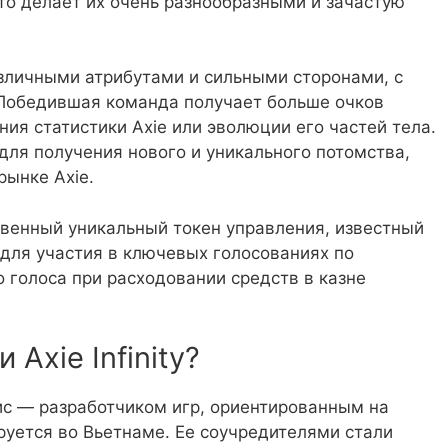
то делает их очень разнообразными и зачастую
азличными атрибутами и сильными сторонами, с
 Победившая команда получает больше очков
ния статистики Axie или эволюции его частей тела.
для получения нового и уникального потомства,
рынке Axie.
ственный уникальный токен управления, известный
ся для участия в ключевых голосованиях по
 голоса при расходовании средств в казне
Axie Infinity?
эвис — разработчиком игр, ориентированным на
руется во Вьетнаме. Ее соучредителями стали