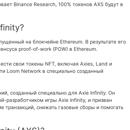
вает Binance Research, 100% токенов AXS будут в
inity?
выпущенный на блокчейне Ethereum. В результате его
нсуса proof-of-work (POW) в Ethereum.
евести свои токены NFT, включая Axies, Land и
ети Loom Network в специально созданный
й, созданный специально для Axie Infinity. Он
разработчиком игры Axie Infinity, и призван
 транзакций, снижать газовые сборы и помогать