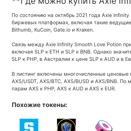
**Где можно купить Axie Infi
По состоянию на октябрь 2021 года Axie Infini
биржевых платформах, включая такие ведущие би
Bithumb, KuCoin, Gate.io и Kraken.
Связь между Axie Infinity Smooth Love Potion 
включая SLP к ETH и SLP к BNB. Однако значит
SLP к PHP, в Австралии к цене SLP к AUD и в Ев
В листинг включены многочисленные ценовые пар
AXS/USDT, AXS/BTC, AXS/BUSD и AXS/BNB. По м
парам AXS к PHP, AXS к AUD и AXS к EUR.
Похожие токены: