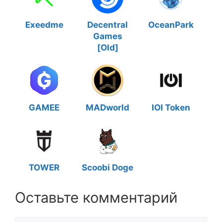
Exeedme
Decentral
OceanPark
Games
[Old]
GAMEE
MADworld
IOI Token
TOWER
Scoobi Doge
Оставьте комментарий