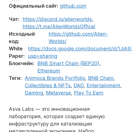
Официальный сайт:
github.com
Чат:
https://discord.io/alienworlds
,
https://t.me/AlienWorldsOffical
Исходный
https://github.com/Alien-
код:
Worlds/
White
https://docs.google.com/document/d/1J
Paper:
usp=sharing
Блокчейн:
BNB Smart Chain (BEP20)
,
Ethereum
Теги:
Animoca Brands Portfolio
,
BNB Chain
,
Collectibles & NFTs
,
DAO
,
Entertainment
,
Gaming
,
Metaverse
,
Play To Earn
Asva Labs — это инновационная
лаборатория, которая создает единую
инфраструктуру для катализации
метавселенной экономики. Набор