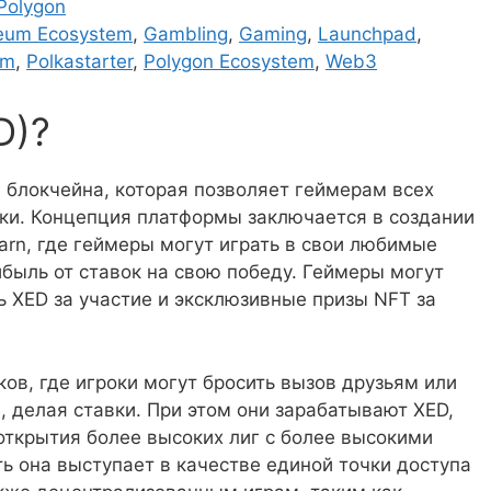
Polygon
eum Ecosystem
,
Gambling
,
Gaming
,
Launchpad
,
em
,
Polkastarter
,
Polygon Ecosystem
,
Web3
D)?
 блокчейна, которая позволяет геймерам всех
ки. Концепция платформы заключается в создании
arn, где геймеры могут играть в свои любимые
ибыль от ставок на свою победу. Геймеры могут
ь XED за участие и эксклюзивные призы NFT за
в, где игроки могут бросить вызов друзьям или
, делая ставки. При этом они зарабатывают XED,
ткрытия более высоких лиг с более высокими
ть она выступает в качестве единой точки доступа