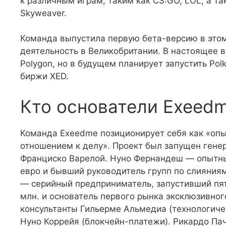
к различным играм, таким как CS:GO, LOL, а т
Skyweaver.
Команда выпустила первую бета-версию в этом
деятельность в Великобритании. В настоящее в
Polygon, но в будущем планирует запустить Pol
биржи XED.
Кто основатели Exeed
Команда Exeedme позиционирует себя как «оп
отношением к делу». Проект был запущен ген
Франциско Варелой. Нуно Фернандеш — опытны
евро и бывший руководитель групп по слияния
— серийный предприниматель, запустивший пят
млн. и основатель первого рынка эксклюзивно
консультанты Гильерме Альмедиа (технологичес
Нуно Коррейя (блокчейн-платежи). Рикардо Пач