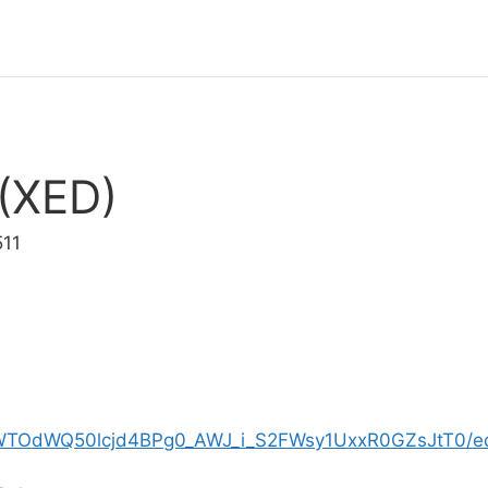
(XED)
511
d/1WTOdWQ50lcjd4BPg0_AWJ_i_S2FWsy1UxxR0GZsJtT0/ed