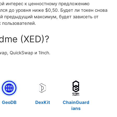
шой интерес к ценностному предложению
лся до уровня ниже $0,50. Будет ли токен снова
вой предыдущий максимум, будет зависеть от
 пользователей.
dme (XED)?
ap, QuickSwap и 1Inch.
GeoDB
DexKit
ChainGuard
ians