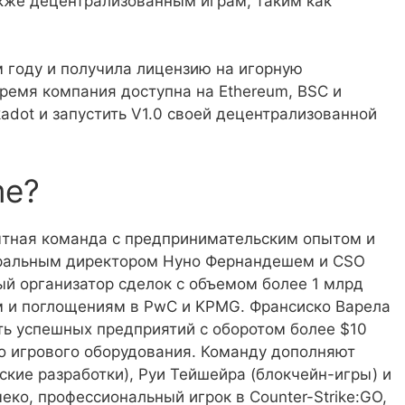
акже децентрализованным играм, таким как
 году и получила лицензию на игорную
ремя компания доступна на Ethereum, BSC и
kadot и запустить V1.0 своей децентрализованной
me?
ытная команда с предпринимательским опытом и
еральным директором Нуно Фернандешем и CSO
й организатор сделок с объемом более 1 млрд
м и поглощениям в PwC и KPMG. Франсиско Варела
ь успешных предприятий с оборотом более $10
го игрового оборудования. Команду дополняют
кие разработки), Руи Тейшейра (блокчейн-игры) и
еко, профессиональный игрок в Counter-Strike:GO,