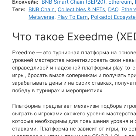
Блокчейн:
BNB Smart Chain (BEP20)
,
Ethereum
,
Теги:
BNB Chain
,
Collectibles & NFTs
,
DAO
,
Ether
Metaverse
,
Play To Earn
,
Polkadot Ecosyst
Что такое Exeedme (XE
Exeedme — это турнирная платформа на основе
уровней мастерства монетизировать свои навы
справедливой и надежной платформы play-to-e
игры, бросать вызов соперникам и получать пр
зарабатывать деньги на своих ставках, получат
победу в турнирах и мероприятиях.
Платформа предлагает механизм подбора игроко
сыграть с игроками схожего уровня мастерства
которые необходимы для повышения уровня и о
ставками. Платформа не зависит от игры, то ес