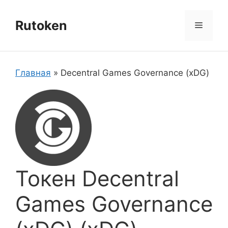
Перейти
к
Rutoken
Меню
содержимому
Главная
»
Decentral Games Governance (xDG)
Токен Decentral
Games Governance