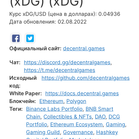
(xDG) (xDG)
Курс xDG/USD (цена в долларах): 0.04936
Дата обновления: 02.08.2022
Официальный сайт:
decentral.games
Чат:
https://discord.gg/decentralgames
,
https://t.me/decentralgames
Исходный
https://github.com/decentralgames
код:
White Paper:
https://docs.decentral.games
Блокчейн:
Ethereum
,
Polygon
Теги:
Binance Labs Portfolio
,
BNB Smart
Chain
,
Collectibles & NFTs
,
DAO
,
DCG
Portfolio
,
Ethereum Ecosystem
,
Gaming
,
Gaming Guild
,
Governance
,
Hashkey